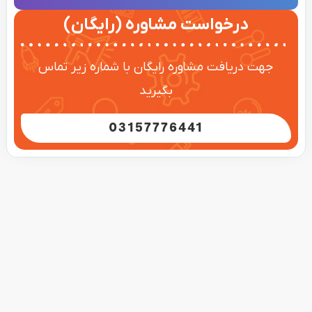
درخواست مشاوره (رایگان)
جهت دریافت مشاوره رایگان با شماره زیر تماس
بگیرید
03157776441