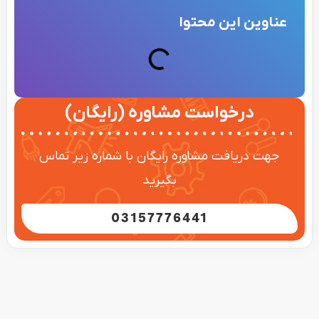
عناوین این محتوا
درخواست مشاوره (رایگان)
جهت دریافت مشاوره رایگان با شماره زیر تماس
بگیرید
03157776441