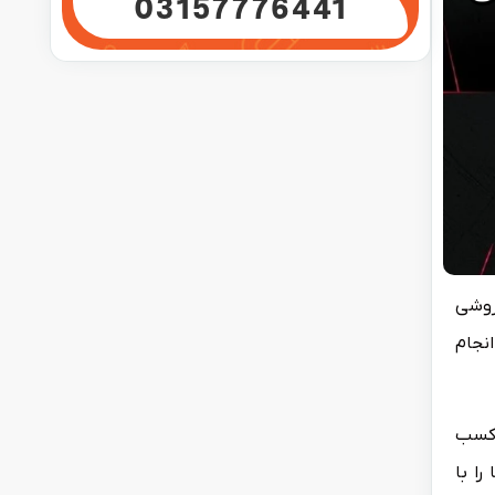
03157776441
روشی
نجام
 کسب
ا با