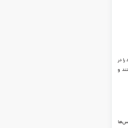
را در
ند و
س‌ها